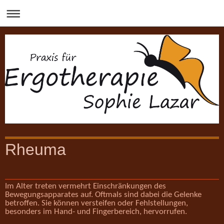
Rheuma
Im Alter treten vermehrt Einschränkungen des
Bewegungsapparates auf. Oftmals sind dabei die Gelenke
betroffen. Sie können versteifen oder Fehlstellungen,
besonders im Hand- und Fingerbereich, hervorrufen.