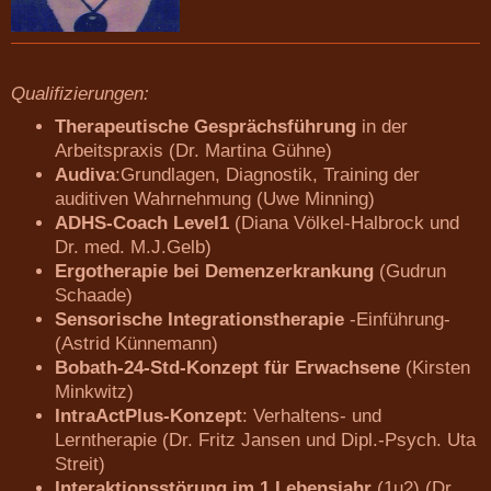
Qualifizierungen:
Therapeutische Gesprächsführung
in der
Arbeitspraxis
(Dr. Martina Gühne)
Audiva
:Grundlagen, Diagnostik, Training der
auditiven Wahrnehmung (Uwe Minning)
ADHS-Coach Level1
(Diana Völkel-Halbrock und
Dr. med. M.J.Gelb)
Ergotherapie bei Demenzerkrankung
(Gudrun
Schaade)
Sensorische Integrationstherapie
-Einführung-
(Astrid Künnemann)
Bobath-24-Std-Konzept für Erwachsene
(Kirsten
Minkwitz)
IntraActPlus-Konzept
:
Verhaltens- und
Lerntherapie
(Dr. Fritz Jansen und Dipl.-Psych. Uta
Streit)
Interaktionsstörung im 1.Lebensjahr
(1u2)
(Dr.